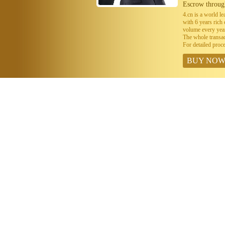
Escrow throug
4.cn is a world 
with 6 years ric
volume every year
The whole transa
For detailed proc
BUY NO