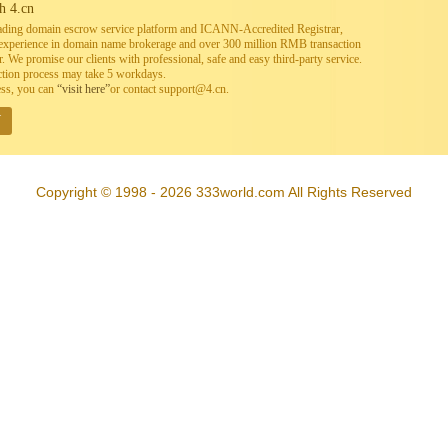
h 4.cn
leading domain escrow service platform and ICANN-Accredited Registrar,
h experience in domain name brokerage and over 300 million RMB transaction
. We promise our clients with professional, safe and easy third-party service.
ction process may take 5 workdays.
ess, you can
“visit here”
or contact support@4.cn.
W
Copyright © 1998 - 2026 333world.com All Rights Reserved