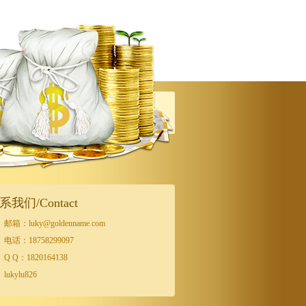
系我们/Contact
邮箱：luky@goldenname.com
电话：18758299097
Q Q：1820164138
lukylu826